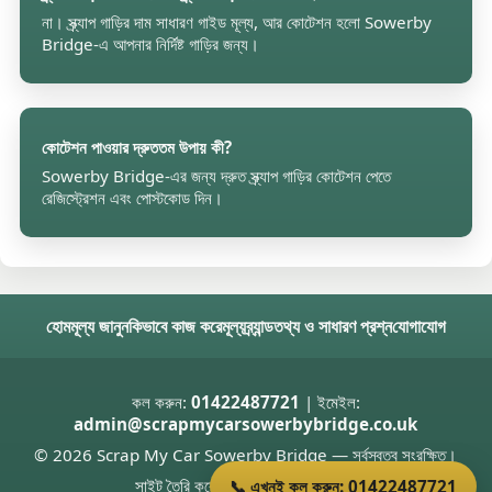
না। স্ক্র্যাপ গাড়ির দাম সাধারণ গাইড মূল্য, আর কোটেশন হলো Sowerby
Bridge-এ আপনার নির্দিষ্ট গাড়ির জন্য।
কোটেশন পাওয়ার দ্রুততম উপায় কী?
Sowerby Bridge-এর জন্য দ্রুত স্ক্র্যাপ গাড়ির কোটেশন পেতে
রেজিস্ট্রেশন এবং পোস্টকোড দিন।
হোম
মূল্য জানুন
কিভাবে কাজ করে
মূল্য
ব্র্যান্ড
তথ্য ও সাধারণ প্রশ্ন
যোগাযোগ
কল করুন:
01422487721
| ইমেইল:
admin@scrapmycarsowerbybridge.co.uk
© 2026 Scrap My Car Sowerby Bridge — সর্বস্বত্ব সংরক্ষিত।
সাইট তৈরি করেছেন
Donnie Welsh
📞 এখনই কল করুন: 01422487721