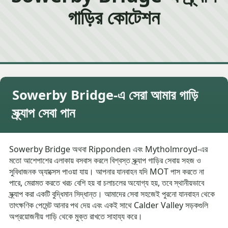
গাড়ির কোটেশন
Sowerby Bridge-এ সেরা আমার গাড়ি
স্ক্র্যাপ সেবা পান
Sowerby Bridge অথবা Ripponden এবং Mytholmroyd-এর
মতো আশেপাশের এলাকায় বসবাস করলে বিশ্বস্ত স্ক্র্যাপ গাড়ির সেবায় সহজ ও
সুবিধাজনক অ্যাক্সেস পাওয়া যায়। আপনার যানবাহন যদি MOT পাস করতে না
পারে, মেরামত করতে খরচ বেশি হয় বা চলাচলের অযোগ্য হয়, তবে স্থানীয়ভাবে
স্ক্র্যাপ করা একটি বুদ্ধিমান সিদ্ধান্ত। আমাদের সেবা সহজেই পুরনো যানবাহন থেকে
তাৎক্ষণিক পেমেন্ট আনার পথ দেয় এবং একই সাথে Calder Valley সড়কগুলি
অপ্রয়োজনীয় গাড়ি থেকে মুক্ত রাখতে সাহায্য করে।