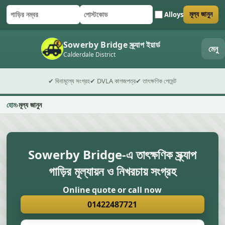
Alloys
মূল্য জানুন
গাড়ির নম্বর
পোস্টকোড
ফর্ম জমা দিন
Sowerby Bridge স্ক্র্যাপ ইয়ার্ড
মেনু
Calderdale District
✔ বিনামূল্যে সংগ্রহ
✔ DVLA কাগজপত্র
✔ তাৎক্ষণিক পেমেন্ট
হোম
মূল্য জানুন
Sowerby Bridge-এ তাৎক্ষণিক স্ক্র্যাপ
গাড়ির মূল্যায়ন ও নিখরচায় সংগ্রহ
Online quote or call now
01422487721