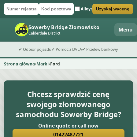
Alloys
Uzyskaj wycenę
Numer rejestracyjny
Kod pocztowy
Wyślij formularz wyceny
Sowerby Bridge Złomowisko
Menu
Calderdale District
✔ Odbiór pojazdu
✔ Pomoc z DVLA
✔ Przelew bankowy
Strona główna
Marki
Ford
Chcesz sprawdzić cenę
swojego złomowanego
samochodu Sowerby Bridge?
Online quote or call now
01422487721