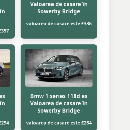
Valoarea de casare în
în
Sowerby Bridge
valoarea de casare este £336
£357
es
Bmw 1 series 118d es
în
Valoarea de casare în
Sowerby Bridge
£294
valoarea de casare este £284