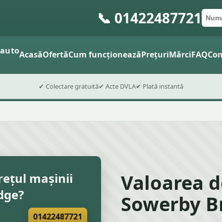
📞 01422487721
Numă
Cod 
Trimite
 auto
Acasă
Ofertă
Cum funcționează
Prețuri
Mărci
FAQ
Con
✔ Colectare gratuită
✔ Acte DVLA
✔ Plată instantă
Valoarea d
rețul mașinii
dge?
Sowerby Br
01422487721