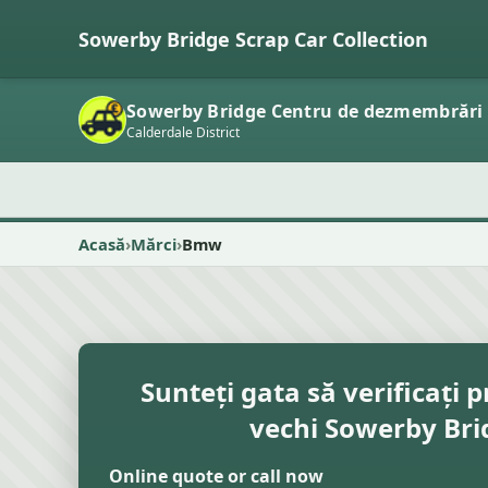
Sowerby Bridge Scrap Car Collection
Sowerby Bridge Centru de dezmembrări
Calderdale District
Acasă
Mărci
Bmw
Sunteți gata să verificați p
vechi Sowerby Bri
Online quote or call now