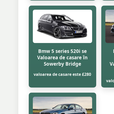
Bmw 5 series 520i se
Valoarea de casare în
Sowerby Bridge
V
valoarea de casare este £280
val