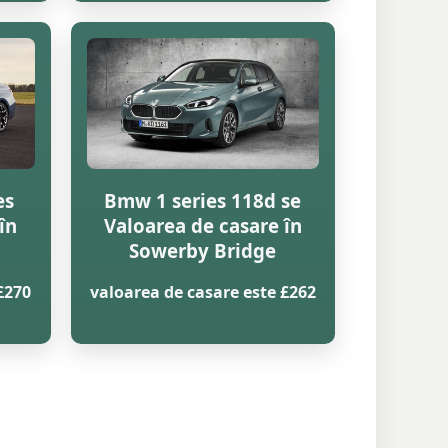
es
Bmw 1 series 118d se
în
Valoarea de casare în
Sowerby Bridge
£270
valoarea de casare este £262