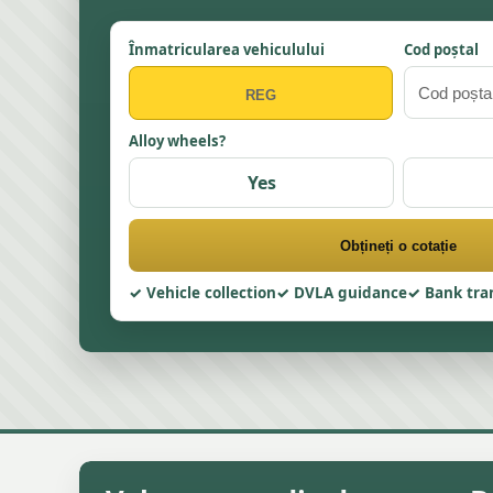
Înmatricularea vehiculului
Cod poștal
Alloy wheels?
Yes
Obțineți o cotație
Vehicle collection
DVLA guidance
Bank tra