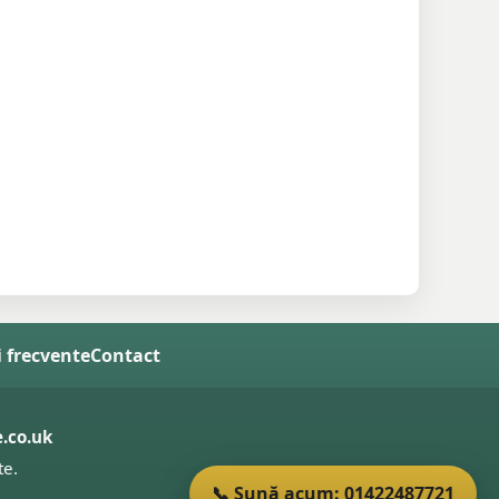
i frecvente
Contact
.co.uk
te.
📞 Sună acum: 01422487721