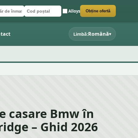
Alloys
Obține ofertă
r de înmatriculare
poștal
 formularul
tact
Română
Limbă:
▾
e casare Bmw în
idge – Ghid 2026