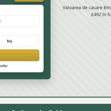
Valoarea de casare Bmw
£492 în f
No
nsfer