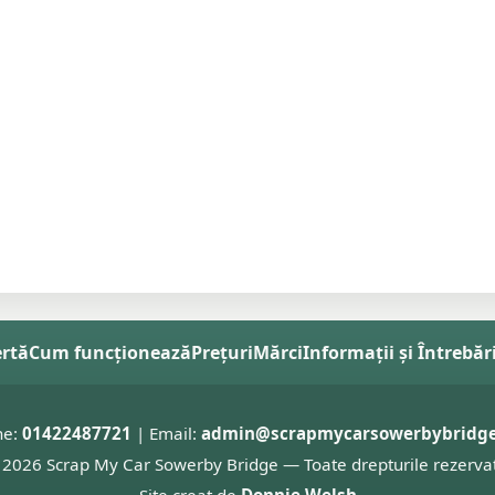
ertă
Cum funcționează
Prețuri
Mărci
Informații și Întrebăr
ne:
01422487721
| Email:
admin@scrapmycarsowerbybridge
2026 Scrap My Car Sowerby Bridge — Toate drepturile rezerva