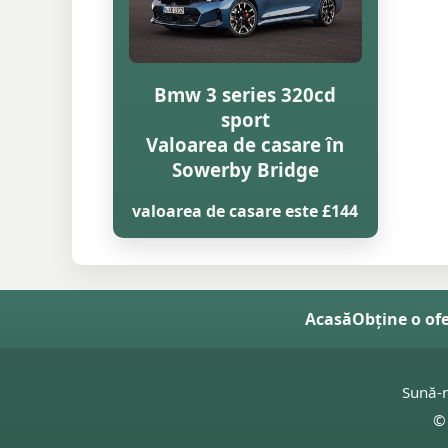
Bmw 3 series 320cd
sport
Valoarea de casare în
Sowerby Bridge
valoarea de casare este £144
Acasă
Obține o of
Sună-
© 