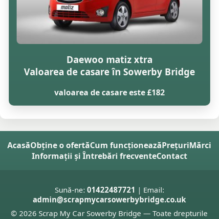
Daewoo matiz xtra
Valoarea de casare în Sowerby Bridge
valoarea de casare este £182
Acasă
Obține o ofertă
Cum funcționează
Prețuri
Mărci
Informații și Întrebări frecvente
Contact
Sună-ne:
01422487721
| Email:
admin@scrapmycarsowerbybridge.co.uk
© 2026 Scrap My Car Sowerby Bridge — Toate drepturile