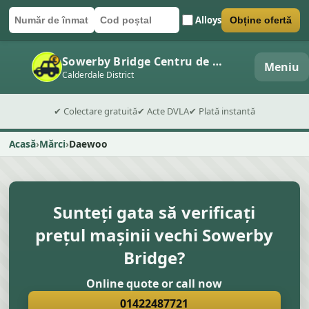
Alloys
Obține ofertă
Număr de înmatriculare
Cod poștal
Trimite formularul
Sowerby Bridge Centru de dezmembrări auto
Meniu
Calderdale District
✔ Colectare gratuită
✔ Acte DVLA
✔ Plată instantă
Acasă
Mărci
Daewoo
Sunteți gata să verificați
prețul mașinii vechi Sowerby
Bridge?
Online quote or call now
01422487721