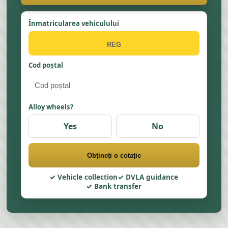
Înmatricularea vehiculului
Cod poștal
Alloy wheels?
Yes
No
Obțineți o cotație
Vehicle collection
DVLA guidance
Bank transfer